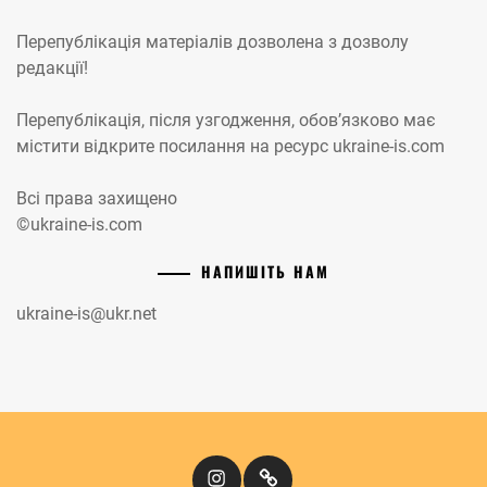
Перепублікація матеріалів дозволена з дозволу
редакції!
Перепублікація, після узгодження, обов’язково має
містити відкрите посилання на ресурс ukraine-is.com
Всі права захищено
©ukraine-is.com
НАПИШІТЬ НАМ
ukraine-is@ukr.net
Instagram
Кіномандри