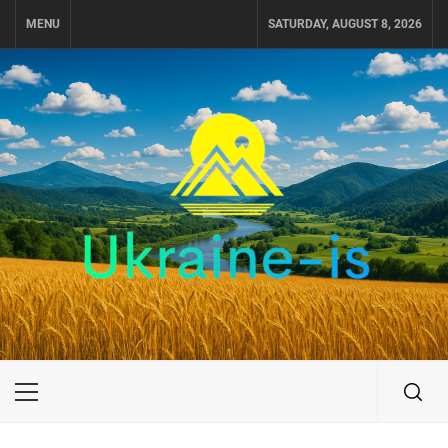
Skip
MENU
SATURDAY, AUGUST 8, 2026
to
content
UKRAINE-IS
ПОДОРОЖI ПО УКРАЇНІ
Primary
Menu