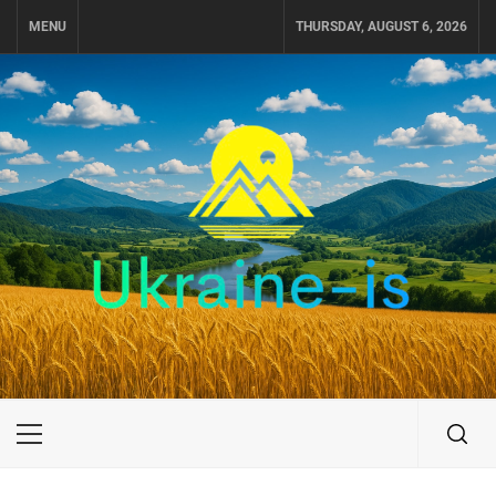
Skip
MENU
THURSDAY, AUGUST 6, 2026
to
content
UKRAINE-IS
ПОДОРОЖI ПО УКРАЇНІ
Primary
Menu