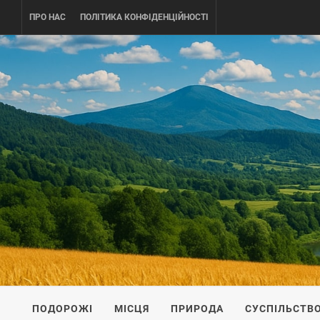
Skip
ПРО НАС
ПОЛІТИКА КОНФІДЕНЦІЙНОСТІ
to
content
UKRAINE-
ПОДОРОЖI ПО УКРАЇНІ
ПОДОРОЖІ
МІСЦЯ
ПРИРОДА
СУСПІЛЬСТВ