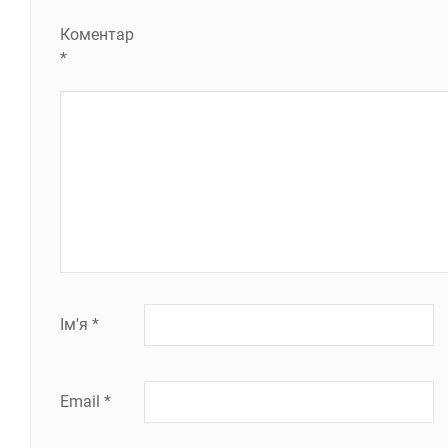
Коментар
*
Ім'я
*
Email
*