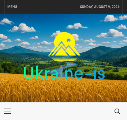
Skip
MENU
SUNDAY, AUGUST 9, 2026
to
content
UKRAINE-IS
ПОДОРОЖI ПО УКРАЇНІ
Primary
Menu