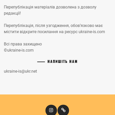
Перепублікація матеріалів дозволена з дозволу
редакції!
Перепублікація, після узгодження, обов’язково має
містити відкрите посилання на ресурс ukraine-is.com
Всі права захищено
©ukraine-is.com
НАПИШІТЬ НАМ
ukraine-is@ukr.net
Instagram
Кіномандри