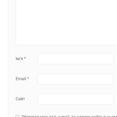
Ім'я
*
Email
*
Сайт
Зберегти моє ім'я, e-mail, та адресу сайту в ць