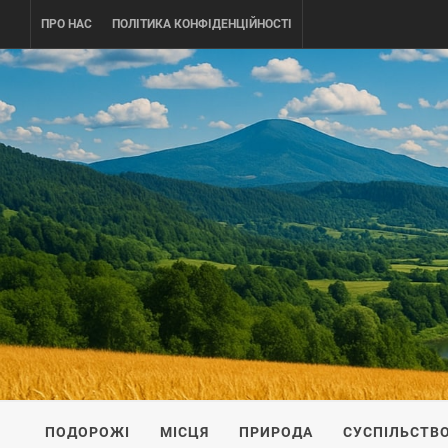
Skip
ПРО НАС
ПОЛІТИКА КОНФІДЕНЦІЙНОСТІ
to
content
UKRAINE-
ПОДОРОЖI ПО УКРАЇНІ
ПОДОРОЖІ
МІСЦЯ
ПРИРОДА
СУСПІЛЬСТВ