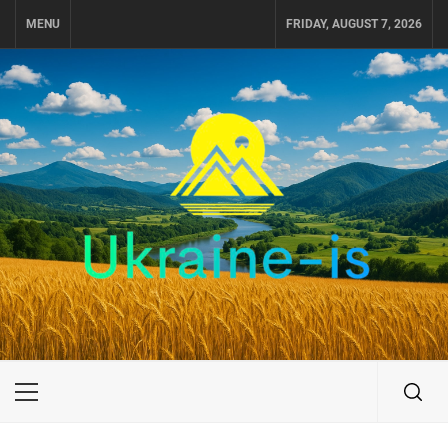
Skip
MENU
FRIDAY, AUGUST 7, 2026
to
content
UKRAINE-IS
ПОДОРОЖI ПО УКРАЇНІ
Primary
Menu