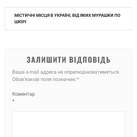
Навігація
МІСТИЧНІ МІСЦЯ В УКРАЇНІ, ВІД ЯКИХ МУРАШКИ ПО
записів
ШКІРІ
ЗАЛИШИТИ ВІДПОВІДЬ
Ваша e-mail адреса не оприлюднюватиметься.
Обов’язкові поля позначені
*
Коментар
*