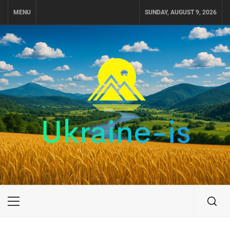
Skip
MENU
SUNDAY, AUGUST 9, 2026
to
content
UKRAINE-IS
ПОДОРОЖI ПО УКРАЇНІ
Primary
Menu