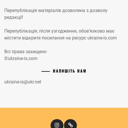
Перепублікація матеріалів дозволена з дозволу
редакції!
Перепублікація, після узгодження, обов’язково має
містити відкрите посилання на ресурс ukraine-is.com
Всі права захищено
©ukraine-is.com
НАПИШІТЬ НАМ
ukraine-is@ukr.net
Instagram
Кіномандри