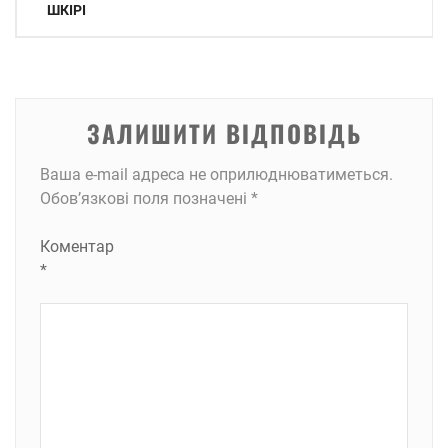
записів
ШКІРІ
ЗАЛИШИТИ ВІДПОВІДЬ
Ваша e-mail адреса не оприлюднюватиметься.
Обов’язкові поля позначені
*
Коментар
*