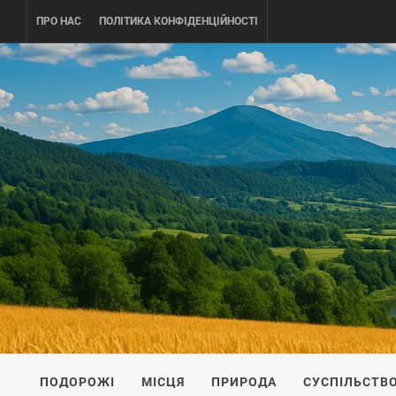
Skip
ПРО НАС
ПОЛІТИКА КОНФІДЕНЦІЙНОСТІ
to
content
UKRAINE-
ПОДОРОЖI ПО УКРАЇНІ
ПОДОРОЖІ
МІСЦЯ
ПРИРОДА
СУСПІЛЬСТВ