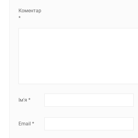
Коментар
*
Ім'я
*
Email
*