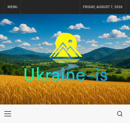
Skip
MENU
FRIDAY, AUGUST 7, 2026
to
content
UKRAINE-IS
ПОДОРОЖI ПО УКРАЇНІ
Primary
Menu