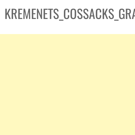
KREMENETS_COSSACKS_GR