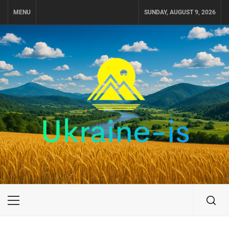
Skip
MENU
SUNDAY, AUGUST 9, 2026
to
content
UKRAINE-IS
ПОДОРОЖI ПО УКРАЇНІ
Primary
Menu