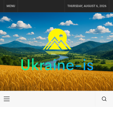
Skip
MENU
THURSDAY, AUGUST 6, 2026
to
content
UKRAINE-IS
ПОДОРОЖI ПО УКРАЇНІ
Primary
Menu