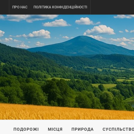
Skip
ПРО НАС
ПОЛІТИКА КОНФІДЕНЦІЙНОСТІ
to
content
UKRAINE-
ПОДОРОЖI ПО УКРАЇНІ
ПОДОРОЖІ
МІСЦЯ
ПРИРОДА
СУСПІЛЬСТВ