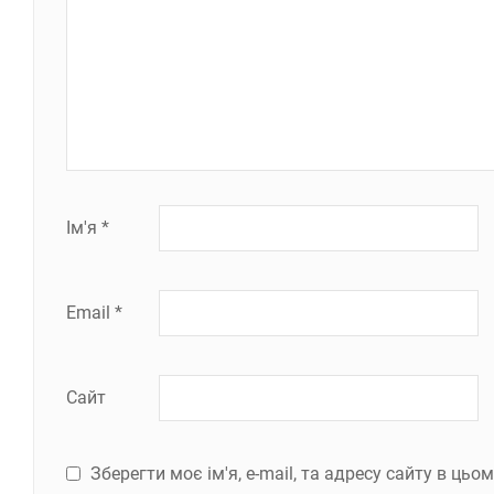
Ім'я
*
Email
*
Сайт
Зберегти моє ім'я, e-mail, та адресу сайту в ць