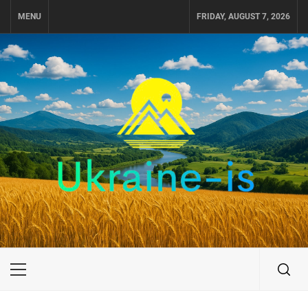
Skip
MENU
FRIDAY, AUGUST 7, 2026
to
content
UKRAINE-IS
ПОДОРОЖI ПО УКРАЇНІ
Primary
Menu