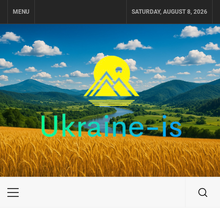
Skip
MENU
SATURDAY, AUGUST 8, 2026
to
content
UKRAINE-IS
ПОДОРОЖI ПО УКРАЇНІ
Primary
Menu