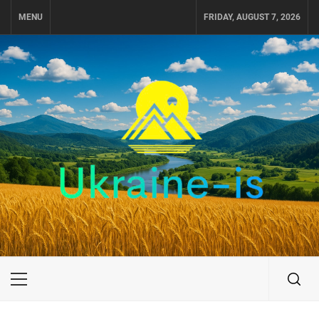
Skip
MENU
FRIDAY, AUGUST 7, 2026
to
content
UKRAINE-IS
ПОДОРОЖI ПО УКРАЇНІ
Primary
Menu