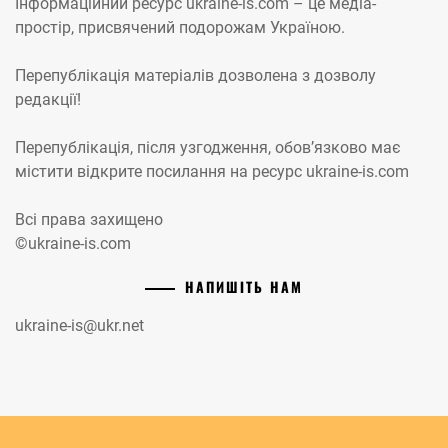
Інформаційний ресурс ukraine-is.com – це медіа-
простір, присвячений подорожам Україною.
Перепублікація матеріалів дозволена з дозволу
редакції!
Перепублікація, після узгодження, обов’язково має
містити відкрите посилання на ресурс ukraine-is.com
Всі права захищено
©ukraine-is.com
НАПИШІТЬ НАМ
ukraine-is@ukr.net