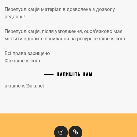
Перепублікація матеріалів дозволена з дозволу
редакції!
Перепублікація, після узгодження, обов’язково має
містити відкрите посилання на ресурс ukraine-is.com
Всі права захищено
©ukraine-is.com
НАПИШІТЬ НАМ
ukraine-is@ukr.net
Instagram
Кіномандри