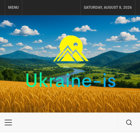
Skip
MENU
SATURDAY, AUGUST 8, 2026
to
content
UKRAINE-IS
ПОДОРОЖI ПО УКРАЇНІ
Primary
Menu