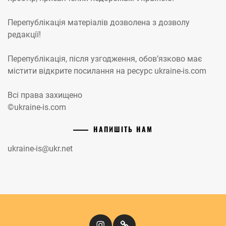
Перепублікація матеріалів дозволена з дозволу
редакції!
Перепублікація, після узгодження, обов’язково має
містити відкрите посилання на ресурс ukraine-is.com
Всі права захищено
©ukraine-is.com
НАПИШІТЬ НАМ
ukraine-is@ukr.net
Instagram
Кіномандри