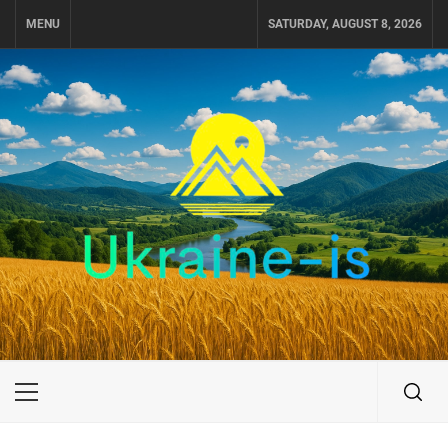
Skip
MENU
SATURDAY, AUGUST 8, 2026
to
content
UKRAINE-IS
ПОДОРОЖI ПО УКРАЇНІ
Primary
Menu