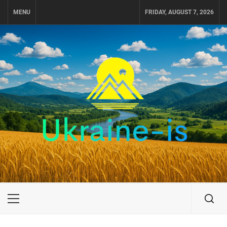
Skip
MENU
FRIDAY, AUGUST 7, 2026
to
content
UKRAINE-IS
ПОДОРОЖI ПО УКРАЇНІ
Primary
Menu