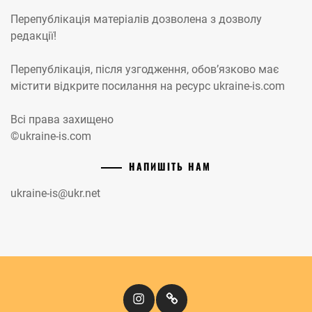
Перепублікація матеріалів дозволена з дозволу
редакції!
Перепублікація, після узгодження, обов’язково має
містити відкрите посилання на ресурс ukraine-is.com
Всі права захищено
©ukraine-is.com
НАПИШІТЬ НАМ
ukraine-is@ukr.net
Instagram
Кіномандри