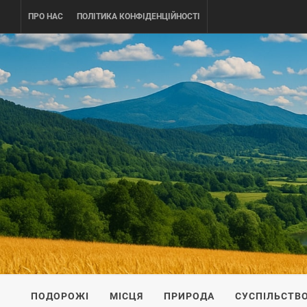
Skip
ПРО НАС
ПОЛІТИКА КОНФІДЕНЦІЙНОСТІ
to
content
UKRAINE-
ПОДОРОЖI ПО УКРАЇНІ
ПОДОРОЖІ
МІСЦЯ
ПРИРОДА
СУСПІЛЬСТВ