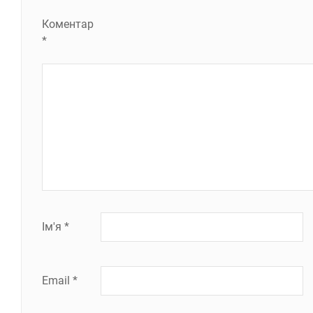
Коментар
*
Ім'я
*
Email
*