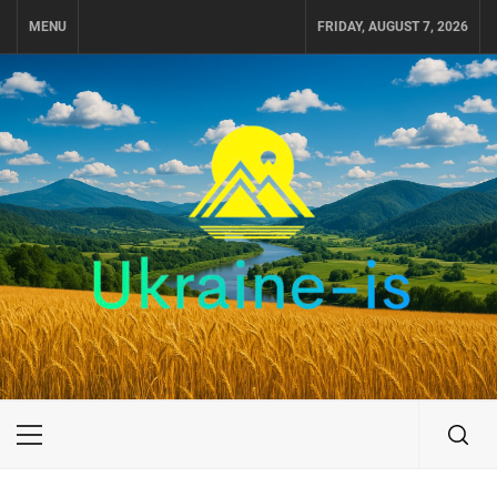
Skip
MENU
FRIDAY, AUGUST 7, 2026
to
content
UKRAINE-IS
ПОДОРОЖI ПО УКРАЇНІ
Primary
Menu