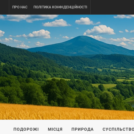
Skip
ПРО НАС
ПОЛІТИКА КОНФІДЕНЦІЙНОСТІ
to
content
UKRAINE-
ПОДОРОЖI ПО УКРАЇНІ
ПОДОРОЖІ
МІСЦЯ
ПРИРОДА
СУСПІЛЬСТВ