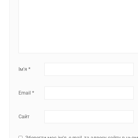
Ім'я
*
Email
*
Сайт
Зберегти моє ім'я, e-mail, та адресу сайту в ць