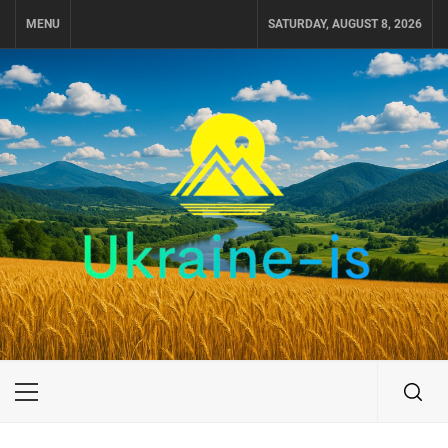
Skip
MENU
SATURDAY, AUGUST 8, 2026
to
content
UKRAINE-IS
ПОДОРОЖI ПО УКРАЇНІ
Primary
Menu