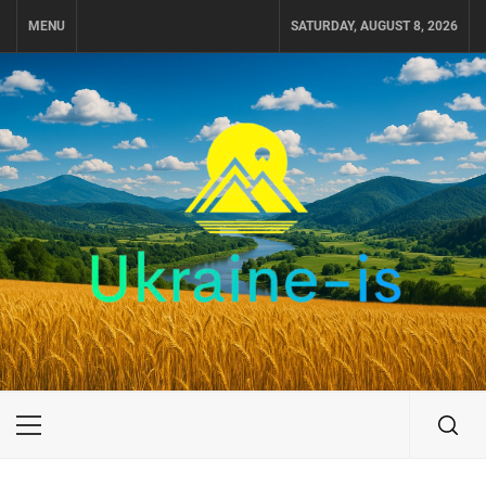
Skip
MENU
SATURDAY, AUGUST 8, 2026
to
content
UKRAINE-IS
ПОДОРОЖI ПО УКРАЇНІ
Primary
Menu