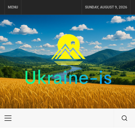
Skip
MENU
SUNDAY, AUGUST 9, 2026
to
content
UKRAINE-IS
ПОДОРОЖI ПО УКРАЇНІ
Primary
Menu