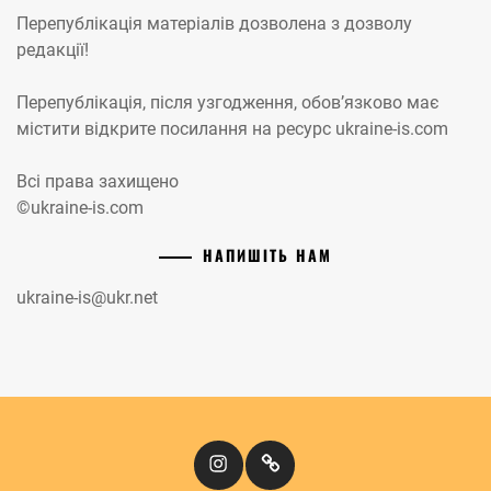
Перепублікація матеріалів дозволена з дозволу
редакції!
Перепублікація, після узгодження, обов’язково має
містити відкрите посилання на ресурс ukraine-is.com
Всі права захищено
©ukraine-is.com
НАПИШІТЬ НАМ
ukraine-is@ukr.net
Instagram
Кіномандри