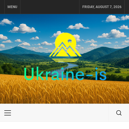
Skip
MENU
FRIDAY, AUGUST 7, 2026
to
content
UKRAINE-IS
ПОДОРОЖI ПО УКРАЇНІ
Primary
Menu