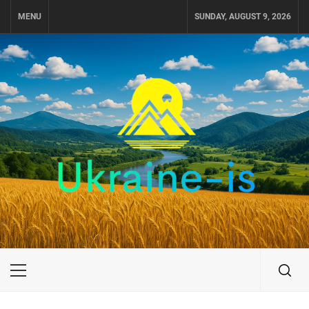
Skip
MENU
SUNDAY, AUGUST 9, 2026
to
content
UKRAINE-IS
ПОДОРОЖI ПО УКРАЇНІ
Primary
Menu