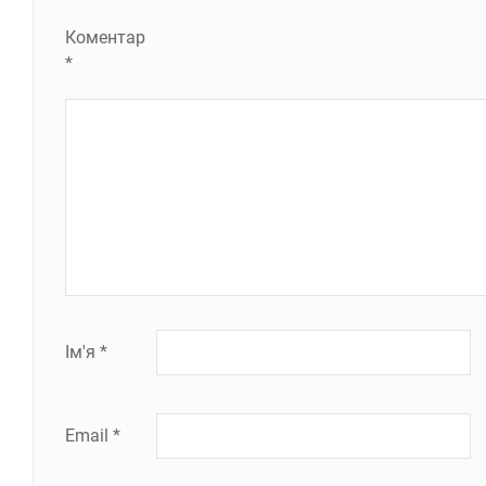
Коментар
*
Ім'я
*
Email
*