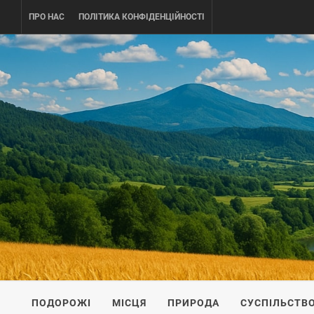
Skip
ПРО НАС
ПОЛІТИКА КОНФІДЕНЦІЙНОСТІ
to
content
UKRAINE-
ПОДОРОЖI ПО УКРАЇНІ
ПОДОРОЖІ
МІСЦЯ
ПРИРОДА
СУСПІЛЬСТВ