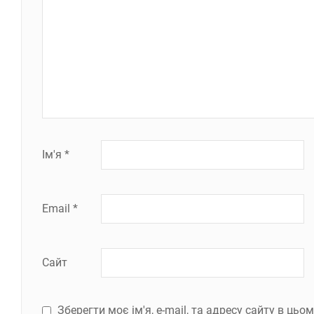
Ім'я
*
Email
*
Сайт
Зберегти моє ім'я, e-mail, та адресу сайту в ць