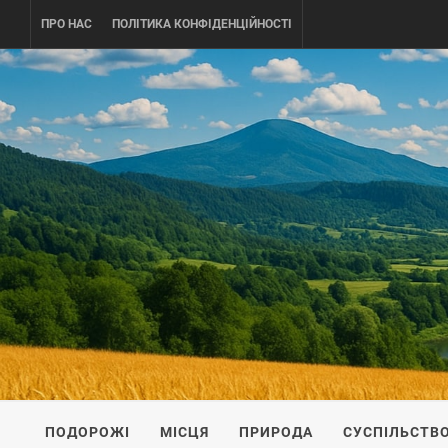
Skip
ПРО НАС
ПОЛІТИКА КОНФІДЕНЦІЙНОСТІ
to
content
UKRAINE-
ПОДОРОЖI ПО УКРАЇНІ
ПОДОРОЖІ
МІСЦЯ
ПРИРОДА
СУСПІЛЬСТВ