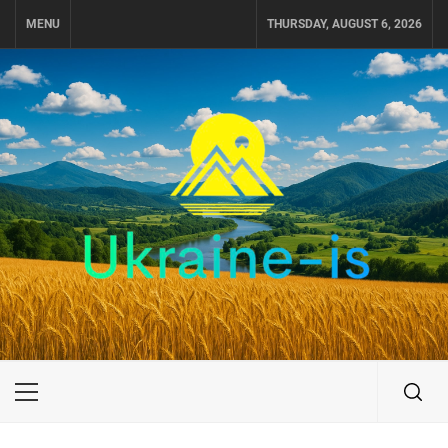
Skip
MENU
THURSDAY, AUGUST 6, 2026
to
content
UKRAINE-IS
ПОДОРОЖI ПО УКРАЇНІ
Primary
Menu