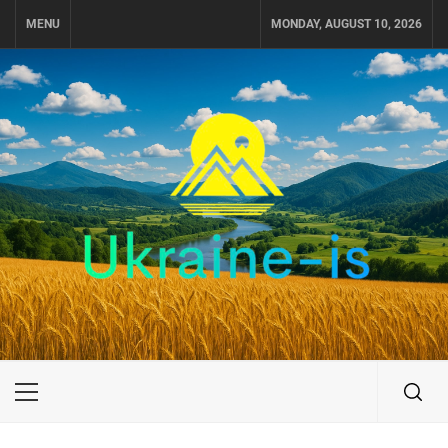
Skip
MENU
MONDAY, AUGUST 10, 2026
to
content
UKRAINE-IS
ПОДОРОЖI ПО УКРАЇНІ
Primary
Menu