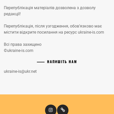
Перепублікація матеріалів дозволена з дозволу
редакції!
Перепублікація, після узгодження, обов’язково має
містити відкрите посилання на ресурс ukraine-is.com
Всі права захищено
©ukraine-is.com
НАПИШІТЬ НАМ
ukraine-is@ukr.net
Instagram
Кіномандри