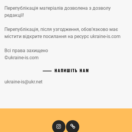
Перепублікація матеріалів дозволена з дозволу
редакції!
Перепублікація, після узгодження, обов’язково має
містити відкрите посилання на ресурс ukraine-is.com
Всі права захищено
©ukraine-is.com
НАПИШІТЬ НАМ
ukraine-is@ukr.net
Instagram
Кіномандри