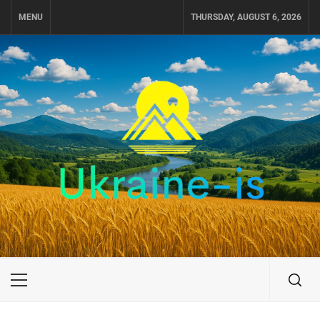
Skip
MENU
THURSDAY, AUGUST 6, 2026
to
content
UKRAINE-IS
ПОДОРОЖI ПО УКРАЇНІ
Primary
Menu