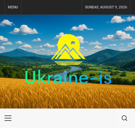
Skip
MENU
SUNDAY, AUGUST 9, 2026
to
content
UKRAINE-IS
ПОДОРОЖI ПО УКРАЇНІ
Primary
Menu