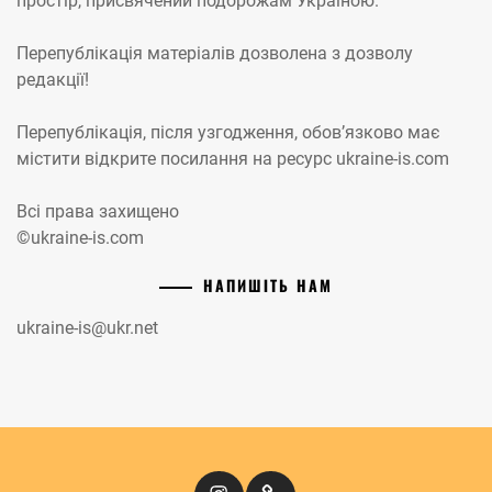
простір, присвячений подорожам Україною.
Перепублікація матеріалів дозволена з дозволу
редакції!
Перепублікація, після узгодження, обов’язково має
містити відкрите посилання на ресурс ukraine-is.com
Всі права захищено
©ukraine-is.com
НАПИШІТЬ НАМ
ukraine-is@ukr.net
Instagram
Кіномандри