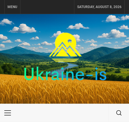
Skip
MENU
SATURDAY, AUGUST 8, 2026
to
content
UKRAINE-IS
ПОДОРОЖI ПО УКРАЇНІ
Primary
Menu