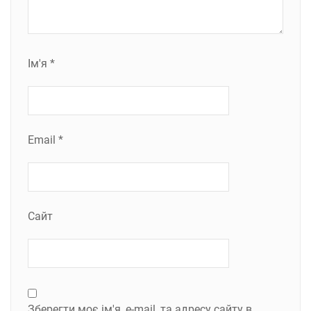
Ім'я
*
Email
*
Сайт
Зберегти моє ім'я, e-mail, та адресу сайту в