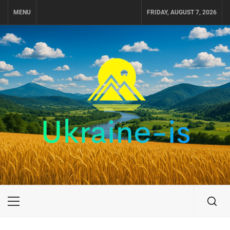
Skip
MENU
FRIDAY, AUGUST 7, 2026
to
content
UKRAINE-IS
ПОДОРОЖI ПО УКРАЇНІ
Primary
Menu