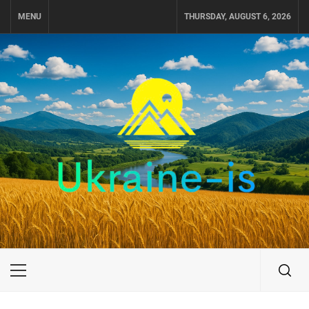
Skip
MENU
THURSDAY, AUGUST 6, 2026
to
content
UKRAINE-IS
ПОДОРОЖI ПО УКРАЇНІ
Primary
Menu