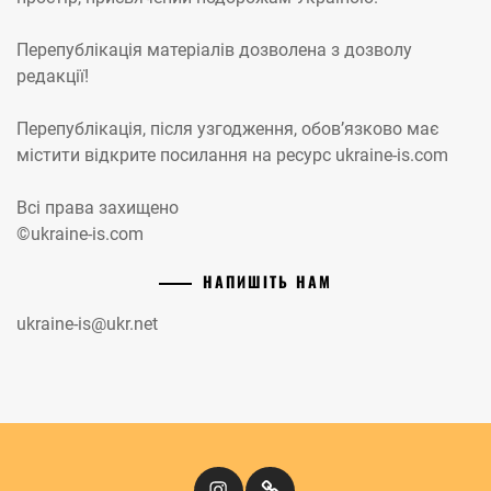
Перепублікація матеріалів дозволена з дозволу
редакції!
Перепублікація, після узгодження, обов’язково має
містити відкрите посилання на ресурс ukraine-is.com
Всі права захищено
©ukraine-is.com
НАПИШІТЬ НАМ
ukraine-is@ukr.net
Instagram
Кіномандри