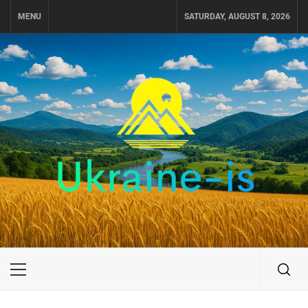
Skip
MENU
SATURDAY, AUGUST 8, 2026
to
content
UKRAINE-IS
ПОДОРОЖI ПО УКРАЇНІ
Primary
Menu