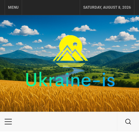
Skip
MENU
SATURDAY, AUGUST 8, 2026
to
content
UKRAINE-IS
ПОДОРОЖI ПО УКРАЇНІ
Primary
Menu