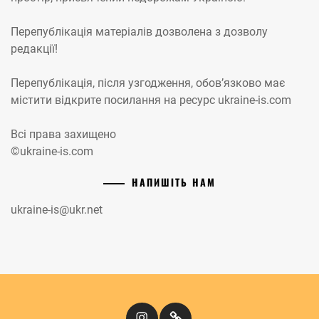
Перепублікація матеріалів дозволена з дозволу
редакції!
Перепублікація, після узгодження, обов’язково має
містити відкрите посилання на ресурс ukraine-is.com
Всі права захищено
©ukraine-is.com
НАПИШІТЬ НАМ
ukraine-is@ukr.net
Instagram
Кіномандри