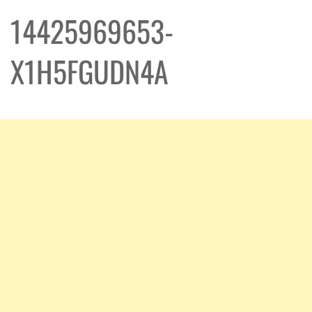
14425969653-
X1H5FGUDN4A