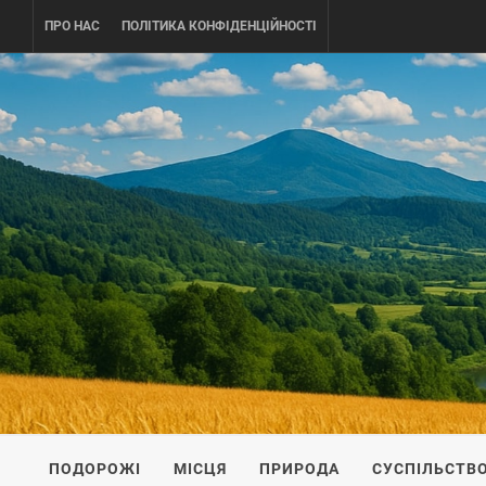
Skip
ПРО НАС
ПОЛІТИКА КОНФІДЕНЦІЙНОСТІ
to
content
UKRAINE-
ПОДОРОЖI ПО УКРАЇНІ
ПОДОРОЖІ
МІСЦЯ
ПРИРОДА
СУСПІЛЬСТВ