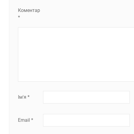
Коментар
*
Ім'я
*
Email
*