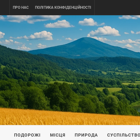
Skip
ПРО НАС
ПОЛІТИКА КОНФІДЕНЦІЙНОСТІ
to
content
UKRAINE-
ПОДОРОЖI ПО УКРАЇНІ
ПОДОРОЖІ
МІСЦЯ
ПРИРОДА
СУСПІЛЬСТВ