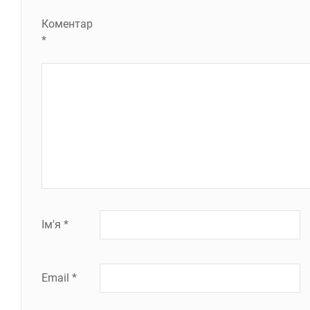
Коментар
*
Ім'я
*
Email
*