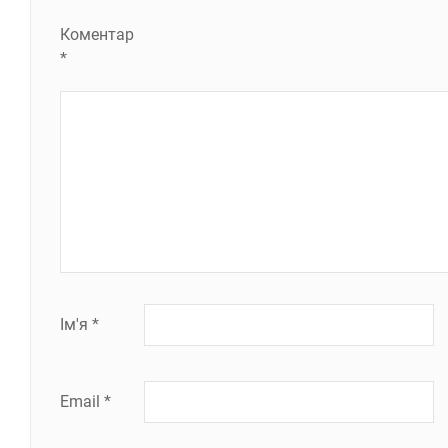
Коментар
*
Ім'я
*
Email
*