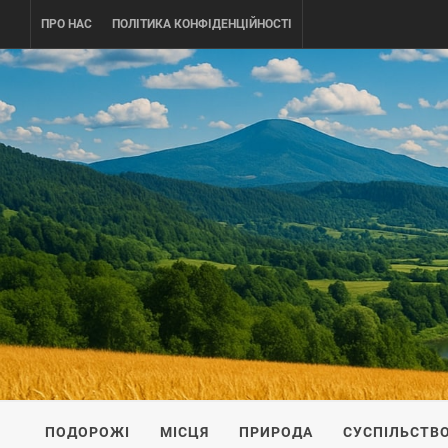
Skip
ПРО НАС
ПОЛІТИКА КОНФІДЕНЦІЙНОСТІ
to
content
UKRAINE-
ПОДОРОЖI ПО УКРАЇНІ
ПОДОРОЖІ
МІСЦЯ
ПРИРОДА
СУСПІЛЬСТВ