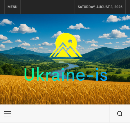
Skip
MENU
SATURDAY, AUGUST 8, 2026
to
content
UKRAINE-IS
ПОДОРОЖI ПО УКРАЇНІ
Primary
Menu