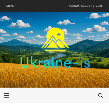
Skip
MENU
SUNDAY, AUGUST 9, 2026
to
content
UKRAINE-IS
ПОДОРОЖI ПО УКРАЇНІ
Primary
Menu