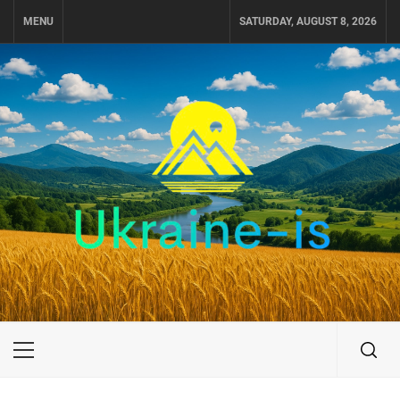
Skip
MENU
SATURDAY, AUGUST 8, 2026
to
content
UKRAINE-IS
ПОДОРОЖI ПО УКРАЇНІ
Primary
Menu