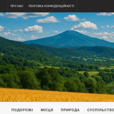
Skip
ПРО НАС
ПОЛІТИКА КОНФІДЕНЦІЙНОСТІ
to
content
UKRAINE-
ПОДОРОЖI ПО УКРАЇНІ
ПОДОРОЖІ
МІСЦЯ
ПРИРОДА
СУСПІЛЬСТВ