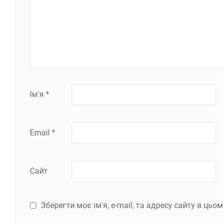
Ім'я
*
Email
*
Сайт
Зберегти моє ім'я, e-mail, та адресу сайту в ць