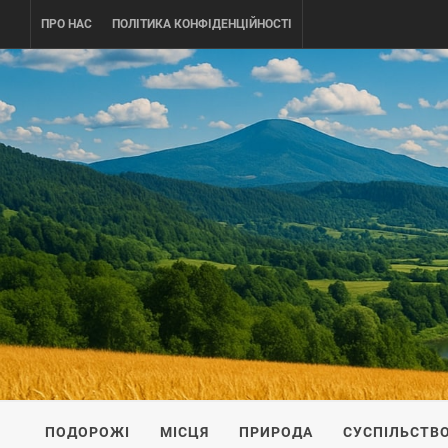
Skip
ПРО НАС
ПОЛІТИКА КОНФІДЕНЦІЙНОСТІ
to
content
UKRAINE-
ПОДОРОЖI ПО УКРАЇНІ
ПОДОРОЖІ
МІСЦЯ
ПРИРОДА
СУСПІЛЬСТВ