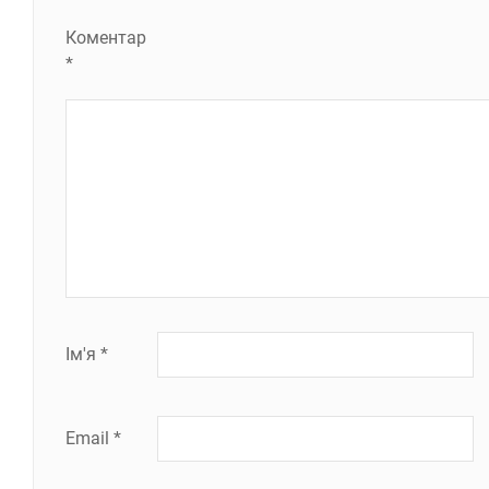
Коментар
*
Ім'я
*
Email
*