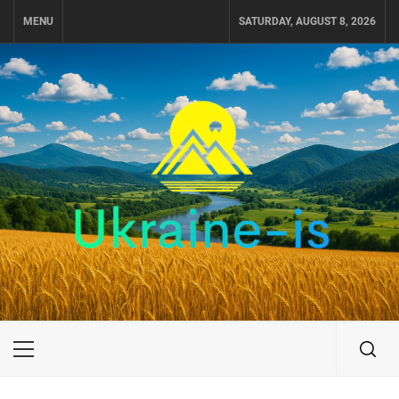
Skip
MENU
SATURDAY, AUGUST 8, 2026
to
content
UKRAINE-IS
ПОДОРОЖI ПО УКРАЇНІ
Primary
Menu