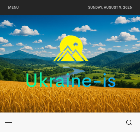
Skip
MENU
SUNDAY, AUGUST 9, 2026
to
content
UKRAINE-IS
ПОДОРОЖI ПО УКРАЇНІ
Primary
Menu