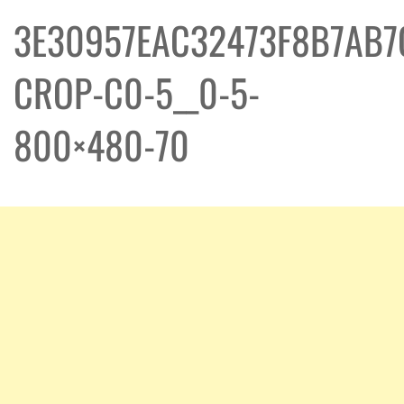
3E30957EAC32473F8B7AB7
CROP-C0-5__0-5-
800×480-70