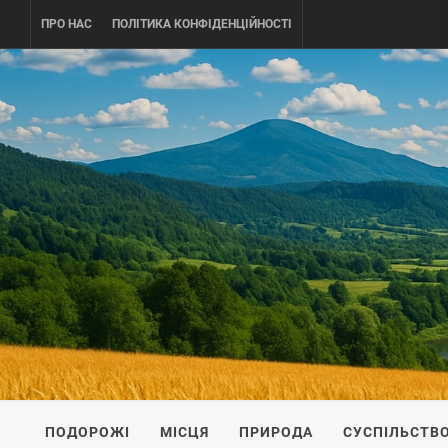
Skip
ПРО НАС
ПОЛІТИКА КОНФІДЕНЦІЙНОСТІ
to
content
UKRAINE-
ПОДОРОЖI ПО УКРАЇНІ
ПОДОРОЖІ
МІСЦЯ
ПРИРОДА
СУСПІЛЬСТВ