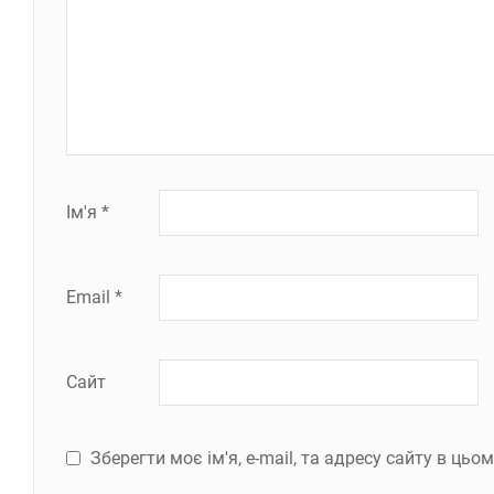
Ім'я
*
Email
*
Сайт
Зберегти моє ім'я, e-mail, та адресу сайту в ць