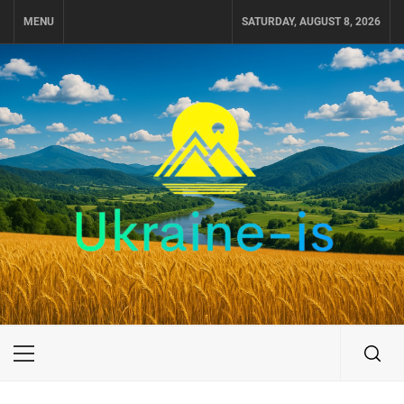
Skip
MENU
SATURDAY, AUGUST 8, 2026
to
content
UKRAINE-IS
ПОДОРОЖI ПО УКРАЇНІ
Primary
Menu