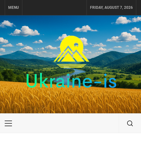
Skip
MENU
FRIDAY, AUGUST 7, 2026
to
content
UKRAINE-IS
ПОДОРОЖI ПО УКРАЇНІ
Primary
Menu